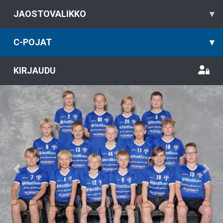
JAOSTOVALIKKO
▾
C-POJAT
▾
KIRJAUDU
Previous
Nex