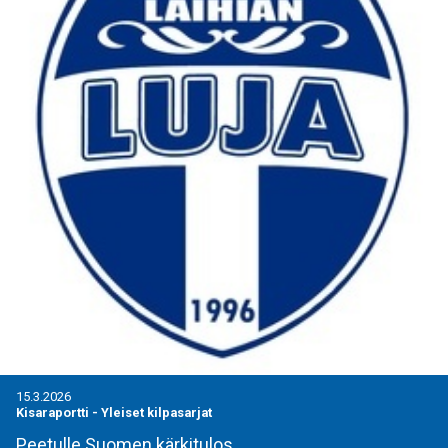
15.3.2026
Kisaraportti
-
Yleiset kilpasarjat
Peetulle Suomen kärkitulos