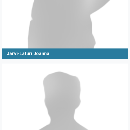
Järvi-Laturi Joanna