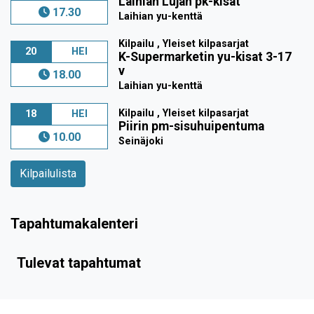
Laihian Lujan pk-kisat
17.30
Laihian yu-kenttä
Kilpailu , Yleiset kilpasarjat
20
HEI
K-Supermarketin yu-kisat 3-17
v
18.00
Laihian yu-kenttä
Kilpailu , Yleiset kilpasarjat
18
HEI
Piirin pm-sisuhuipentuma
10.00
Seinäjoki
Kilpailulista
Tapahtumakalenteri
Tulevat tapahtumat