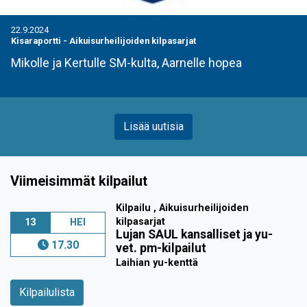
22.9.2024
Kisaraportti
-
Aikuisurheilijoiden kilpasarjat
Mikolle ja Kertulle SM-kulta, Aarnelle hopea
Lisää uutisia
Viimeisimmät kilpailut
Kilpailu , Aikuisurheilijoiden
kilpasarjat
13
HEI
Lujan SAUL kansalliset ja yu-
17.30
vet. pm-kilpailut
Laihian yu-kenttä
Kilpailulista