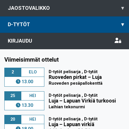
JAOSTOVALIKKO
▾
D-TYTÖT
▾
KIRJAUDU
Viimeisimmät ottelut
D-tytöt pelisarja , D-tytöt
2
ELO
Ruoveden pirkat
–
Luja
13.00
Ruoveden pesäpallokenttä
D-tytöt pelisarja , D-tytöt
25
HEI
Luja
–
Lapuan Virkiä turkoosi
13.30
Laihian tekonurmi
D-tytöt pelisarja , D-tytöt
20
HEI
Luja
–
Lapuan virkiä
18.00