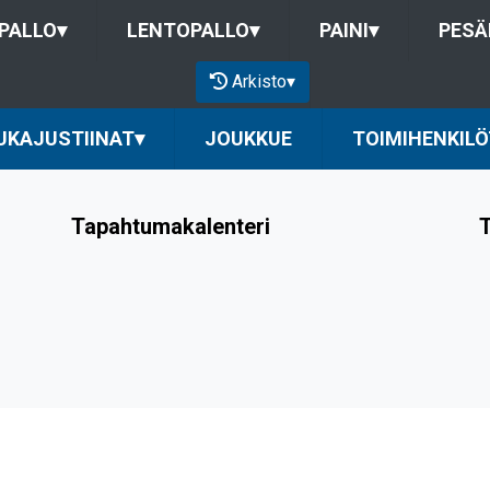
PALLO
▾
LENTOPALLO
▾
PAINI
▾
PESÄ
Arkisto
▾
UKAJUSTIINAT
▾
JOUKKUE
TOIMIHENKILÖ
Tapahtumakalenteri
T