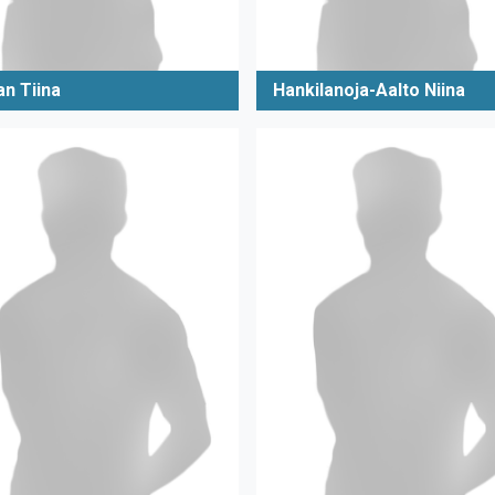
an Tiina
Hankilanoja-Aalto Niina