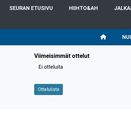
SEURAN ETUSIVU
HIIHTO&AH
JALKA
NU
Viimeisimmät ottelut
Ei otteluita
Ottelulista