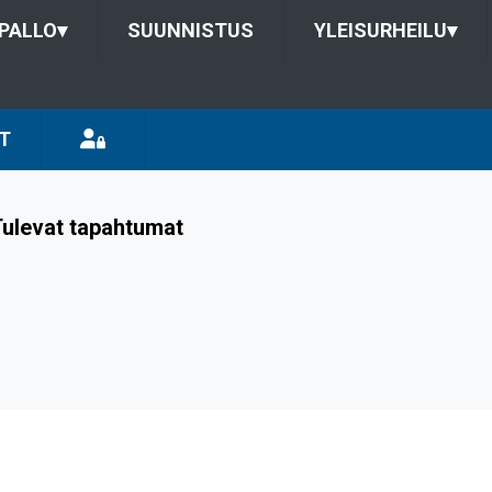
PALLO
▾
SUUNNISTUS
YLEISURHEILU
▾
T
ulevat tapahtumat