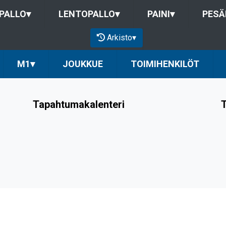
PALLO
▾
LENTOPALLO
▾
PAINI
▾
PESÄ
Arkisto
▾
M1
▾
JOUKKUE
TOIMIHENKILÖT
Tapahtumakalenteri
T