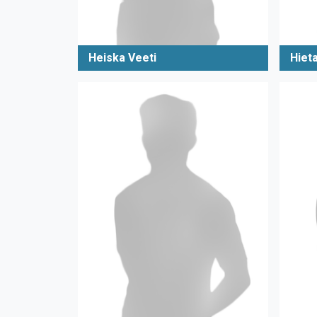
Heiska Veeti
Hiet