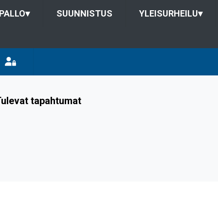
PALLO
▾
SUUNNISTUS
YLEISURHEILU
▾
ulevat tapahtumat