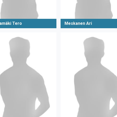
amäki Tero
Meskanen Ari