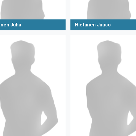
anen Juha
Hietanen Juuso