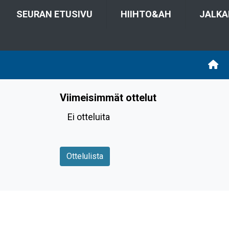
SEURAN ETUSIVU
HIIHTO&AH
JALKA
Viimeisimmät ottelut
Ei otteluita
Ottelulista