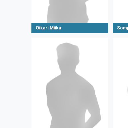
Oikari Miika
Somp