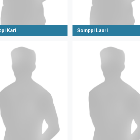
pi Kari
Somppi Lauri