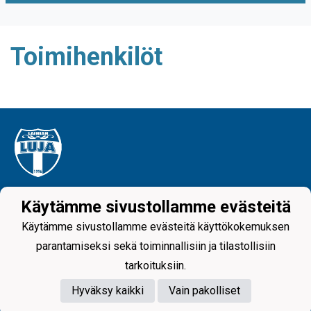
Toimihenkilöt
Tietosuojaseloste
Käytämme sivustollamme evästeitä
Käytämme sivustollamme evästeitä käyttökokemuksen
Laihian Luja - since 1996
parantamiseksi sekä toiminnallisiin ja tilastollisiin
tarkoituksiin.
Hyväksy kaikki
Vain pakolliset
Powered by