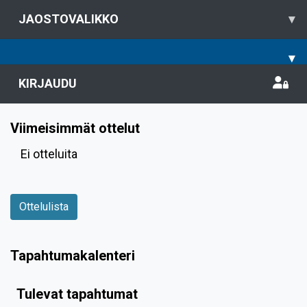
JAOSTOVALIKKO
▾
▾
KIRJAUDU
Viimeisimmät ottelut
Ei otteluita
Ottelulista
Tapahtumakalenteri
Tulevat tapahtumat