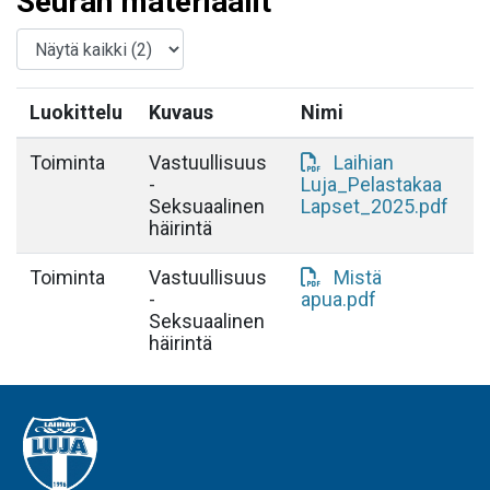
Seuran materiaalit
Luokittelu
Kuvaus
Nimi
Toiminta
Vastuullisuus
Laihian
-
Luja_Pelastakaa
Seksuaalinen
Lapset_2025.pdf
häirintä
Toiminta
Vastuullisuus
Mistä
-
apua.pdf
Seksuaalinen
häirintä