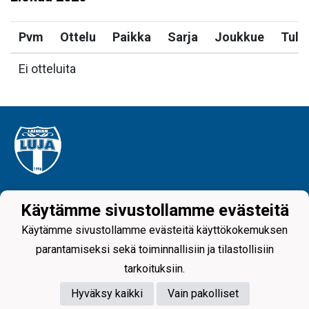
Pvm
Ottelu
Paikka
Sarja
Joukkue
Tulo
Ei otteluita
Tietosuojaseloste
Käytämme sivustollamme evästeitä
Laihian Luja - since 1996
Käytämme sivustollamme evästeitä käyttökokemuksen
parantamiseksi sekä toiminnallisiin ja tilastollisiin
tarkoituksiin.
Hyväksy kaikki
Vain pakolliset
Powered by