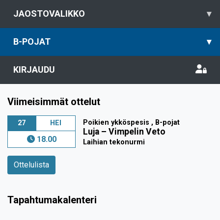
JAOSTOVALIKKO
▾
B-POJAT
▾
KIRJAUDU
Viimeisimmät ottelut
Poikien ykköspesis , B-pojat
27
HEI
Luja
–
Vimpelin Veto
18.00
Laihian tekonurmi
Ottelulista
Tapahtumakalenteri