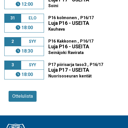
12:00
Soini
P16 kolmonen , P16/17
31
ELO
Luja P16 - USEITA
18:00
Kauhava
P16 Kakkonen , P16/17
2
SYY
Luja P16 - USEITA
18:30
Seinäjoki Ravirata
P17 piirisarja taso3 , P16/17
3
SYY
Luja P17 - USEITA
18:00
Nuorisoseuran kentät
Ottelulista