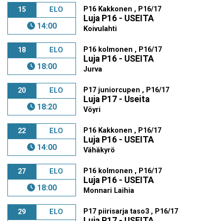
P16 Kakkonen , P16/17
15
ELO
Luja P16 - USEITA
14:00
Koivulahti
P16 kolmonen , P16/17
18
ELO
Luja P16 - USEITA
18:00
Jurva
P17 juniorcupen , P16/17
20
ELO
Luja P17 - Useita
18:20
Vöyri
P16 Kakkonen , P16/17
22
ELO
Luja P16 - USEITA
14:00
Vähäkyrö
P16 kolmonen , P16/17
27
ELO
Luja P16 - USEITA
18:00
Monnari Laihia
P17 piirisarja taso3 , P16/17
29
ELO
Luja P17 - USEITA