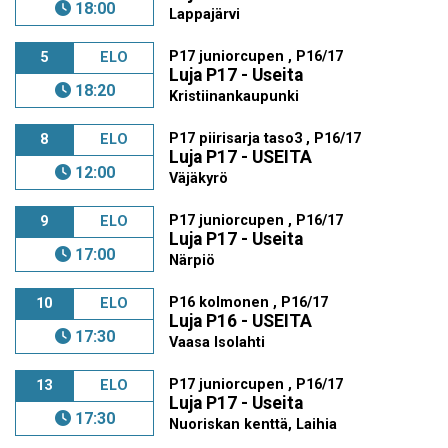
18:00
Lappajärvi
P17 juniorcupen , P16/17
5
ELO
Luja P17 - Useita
18:20
Kristiinankaupunki
P17 piirisarja taso3 , P16/17
8
ELO
Luja P17 - USEITA
12:00
Väjäkyrö
P17 juniorcupen , P16/17
9
ELO
Luja P17 - Useita
17:00
Närpiö
P16 kolmonen , P16/17
10
ELO
Luja P16 - USEITA
17:30
Vaasa Isolahti
P17 juniorcupen , P16/17
13
ELO
Luja P17 - Useita
17:30
Nuoriskan kenttä, Laihia