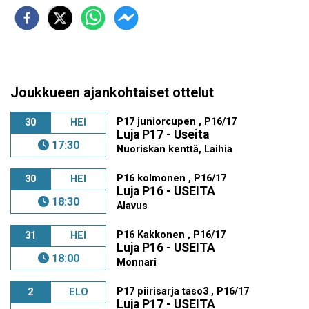
Joukkueen ajankohtaiset ottelut
P17 juniorcupen , P16/17
30
HEI
Luja P17 - Useita
17:30
Nuoriskan kenttä, Laihia
P16 kolmonen , P16/17
30
HEI
Luja P16 - USEITA
18:30
Alavus
P16 Kakkonen , P16/17
31
HEI
Luja P16 - USEITA
18:00
Monnari
P17 piirisarja taso3 , P16/17
2
ELO
Luja P17 - USEITA