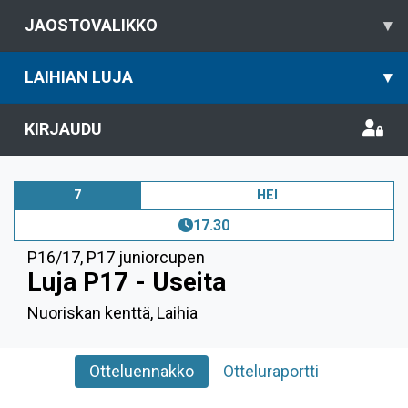
JAOSTOVALIKKO
▾
LAIHIAN LUJA
▾
KIRJAUDU
7
HEI
17.30
P16/17
,
P17 juniorcupen
Luja P17 - Useita
Nuoriskan kenttä, Laihia
Otteluennakko
Otteluraportti