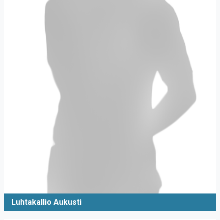
Luhtakallio Aukusti