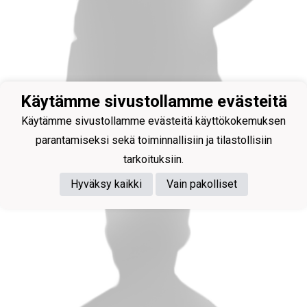
Valmentaja
Käytämme sivustollamme evästeitä
Tuori Mikael
Käytämme sivustollamme evästeitä käyttökokemuksen
parantamiseksi sekä toiminnallisiin ja tilastollisiin
tarkoituksiin.
Hyväksy kaikki
Vain pakolliset