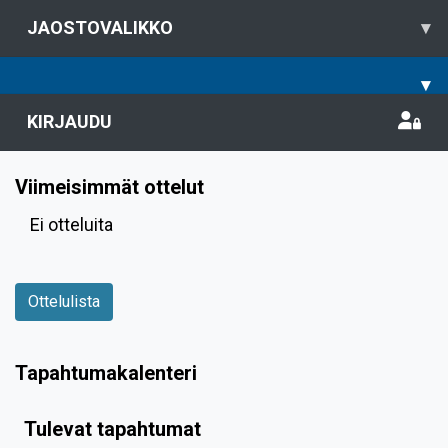
JAOSTOVALIKKO
▾
▾
KIRJAUDU
Viimeisimmät ottelut
Ei otteluita
Ottelulista
Tapahtumakalenteri
Tulevat tapahtumat