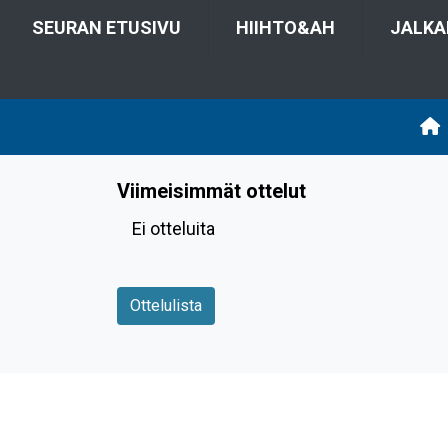
SEURAN ETUSIVU
HIIHTO&AH
JALKA
Viimeisimmät ottelut
Ei otteluita
Ottelulista