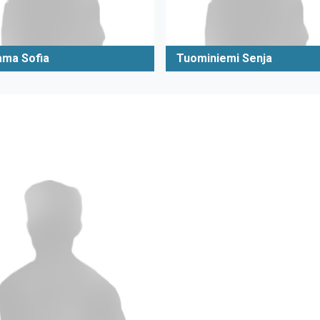
ama Sofia
Tuominiemi Senja