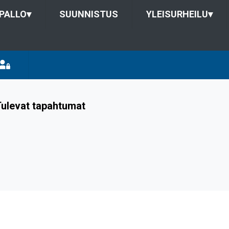
PALLO
▾
SUUNNISTUS
YLEISURHEILU
▾
ulevat tapahtumat