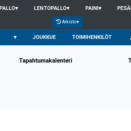
PALLO
▾
LENTOPALLO
▾
PAINI
▾
PESÄ
Arkisto
▾
▾
JOUKKUE
TOIMIHENKILÖT
Tapahtumakalenteri
T