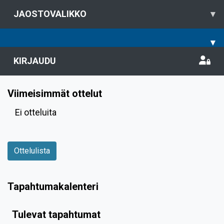
JAOSTOVALIKKO
▾
▾
KIRJAUDU
Viimeisimmät ottelut
Ei otteluita
Ottelulista
Tapahtumakalenteri
Tulevat tapahtumat