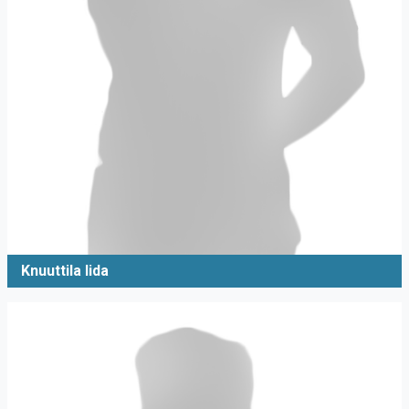
Knuuttila Iida