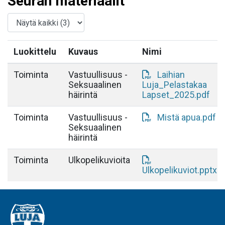
Seuran materiaalit
Luokittelu
Kuvaus
Nimi
Toiminta
Vastuullisuus -
Laihian
Seksuaalinen
Luja_Pelastakaa
häirintä
Lapset_2025.pdf
Toiminta
Vastuullisuus -
Mistä apua.pdf
Seksuaalinen
häirintä
Toiminta
Ulkopelikuvioita
Ulkopelikuviot.pptx.p