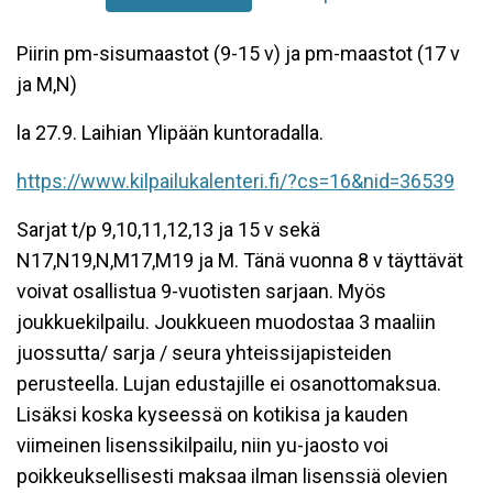
Piirin pm-sisumaastot (9-15 v) ja pm-maastot (17 v
ja M,N)
la 27.9. Laihian Ylipään kuntoradalla.
https://www.kilpailukalenteri.fi/?cs=16&nid=36539
Sarjat t/p 9,10,11,12,13 ja 15 v sekä
N17,N19,N,M17,M19 ja M. Tänä vuonna 8 v täyttävät
voivat osallistua 9-vuotisten sarjaan. Myös
joukkuekilpailu. Joukkueen muodostaa 3 maaliin
juossutta/ sarja / seura yhteissijapisteiden
perusteella. Lujan edustajille ei osanottomaksua.
Lisäksi koska kyseessä on kotikisa ja kauden
viimeinen lisenssikilpailu, niin yu-jaosto voi
poikkeuksellisesti maksaa ilman lisenssiä olevien