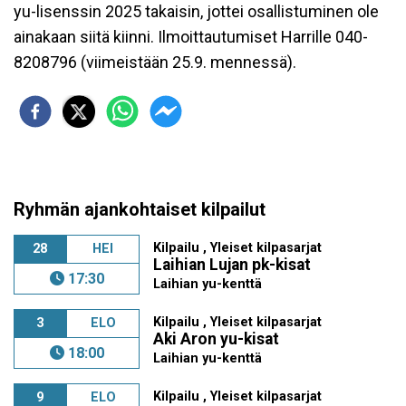
yu-lisenssin 2025 takaisin, jottei osallistuminen ole
ainakaan siitä kiinni. Ilmoittautumiset Harrille 040-
8208796 (viimeistään 25.9. mennessä).
Ryhmän ajankohtaiset kilpailut
Kilpailu , Yleiset kilpasarjat
28
HEI
Laihian Lujan pk-kisat
17:30
Laihian yu-kenttä
Kilpailu , Yleiset kilpasarjat
3
ELO
Aki Aron yu-kisat
18:00
Laihian yu-kenttä
Kilpailu , Yleiset kilpasarjat
9
ELO