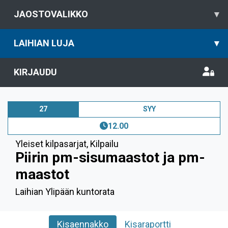
JAOSTOVALIKKO
▾
LAIHIAN LUJA
▾
KIRJAUDU
27
SYY
12.00
Yleiset kilpasarjat
,
Kilpailu
Piirin pm-sisumaastot ja pm-
maastot
Laihian Ylipään kuntorata
Kisaennakko
Kisaraportti