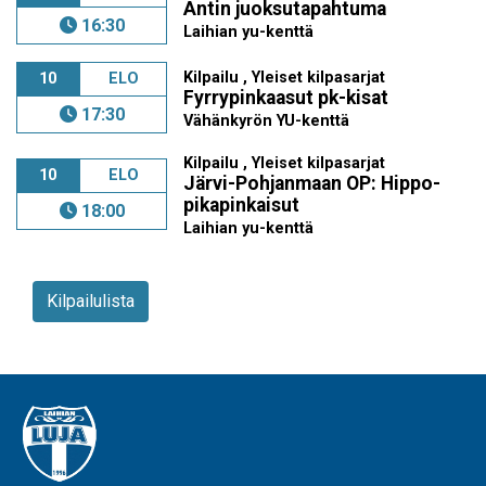
Antin juoksutapahtuma
16:30
Laihian yu-kenttä
Kilpailu , Yleiset kilpasarjat
10
ELO
Fyrrypinkaasut pk-kisat
17:30
Vähänkyrön YU-kenttä
Kilpailu , Yleiset kilpasarjat
10
ELO
Järvi-Pohjanmaan OP: Hippo-
pikapinkaisut
18:00
Laihian yu-kenttä
Kilpailulista