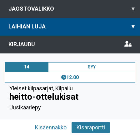
JAOSTOVALIKKO
▾
LAIHIAN LUJA
▾
KIRJAUDU
14
SYY
12.00
Yleiset kilpasarjat
,
Kilpailu
heitto-ottelukisat
Uusikaarlepy
Kisaennakko
Kisaraportti