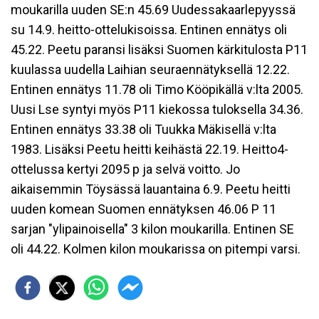
moukarilla uuden SE:n 45.69 Uudessakaarlepyyssä
su 14.9. heitto-ottelukisoissa. Entinen ennätys oli
45.22. Peetu paransi lisäksi Suomen kärkitulosta P11
kuulassa uudella Laihian seuraennätyksellä 12.22.
Entinen ennätys 11.78 oli Timo Kööpikällä v:lta 2005.
Uusi Lse syntyi myös P11 kiekossa tuloksella 34.36.
Entinen ennätys 33.38 oli Tuukka Mäkisellä v:lta
1983. Lisäksi Peetu heitti keihästä 22.19. Heitto4-
ottelussa kertyi 2095 p ja selvä voitto. Jo
aikaisemmin Töysässä lauantaina 6.9. Peetu heitti
uuden komean Suomen ennätyksen 46.06 P 11
sarjan "ylipainoisella" 3 kilon moukarilla. Entinen SE
oli 44.22. Kolmen kilon moukarissa on pitempi varsi.