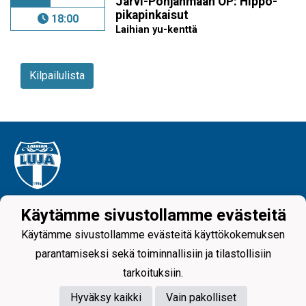
Järvi-Pohjanmaan OP: Hippo-
pikapinkaisut
18:00
Laihian yu-kenttä
Kilpailulista
Tietosuojaseloste
Käytämme sivustollamme evästeitä
Käytämme sivustollamme evästeitä käyttökokemuksen
Laihian Luja - since 1996
parantamiseksi sekä toiminnallisiin ja tilastollisiin
tarkoituksiin.
Hyväksy kaikki
Vain pakolliset