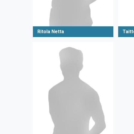
Ritola Netta
Tait