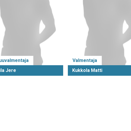
uuvalmentaja
Valmentaja
ila Jere
Kukkola Matti