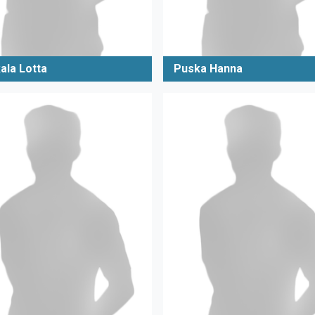
ala Lotta
Puska Hanna