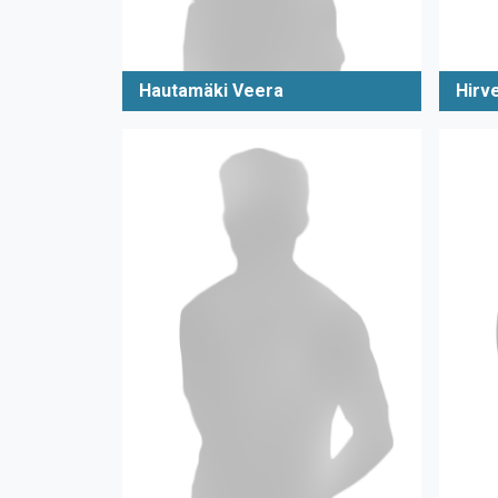
Hautamäki Veera
Hirv