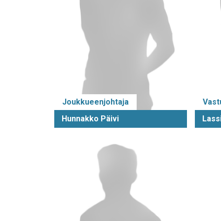
Joukkueenjohtaja
Vast
Hunnakko Päivi
Lass