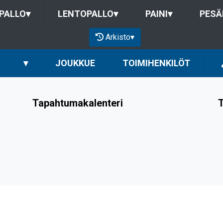
PALLO
▾
LENTOPALLO
▾
PAINI
▾
PESÄ
Arkisto
▾
▾
JOUKKUE
TOIMIHENKILÖT
Tapahtumakalenteri
T