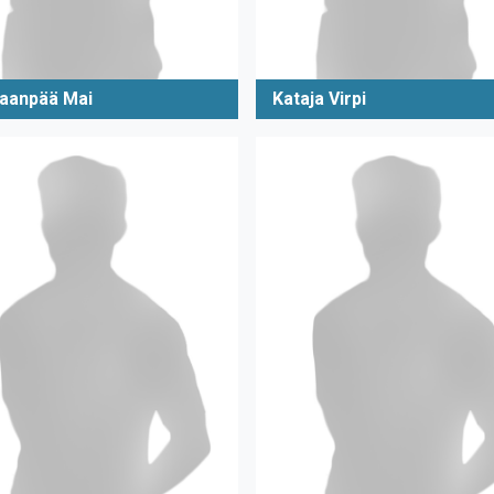
aanpää Mai
Kataja Virpi