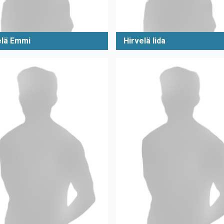
elä Emmi
Hirvelä Iida