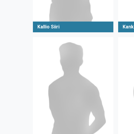
Kallio Siiri
Kank