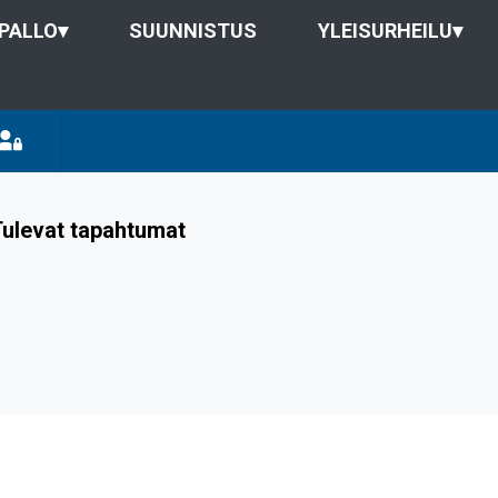
PALLO
▾
SUUNNISTUS
YLEISURHEILU
▾
ulevat tapahtumat