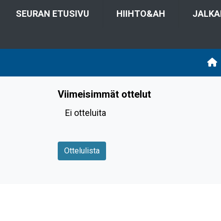
SEURAN ETUSIVU
HIIHTO&AH
JALKA
Viimeisimmät ottelut
Ei otteluita
Ottelulista