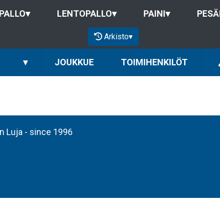
PALLO
▾
LENTOPALLO
▾
PAINI
▾
PESÄ
Arkisto
▾
▾
JOUKKUE
TOIMIHENKILÖT
an Luja - since 1996